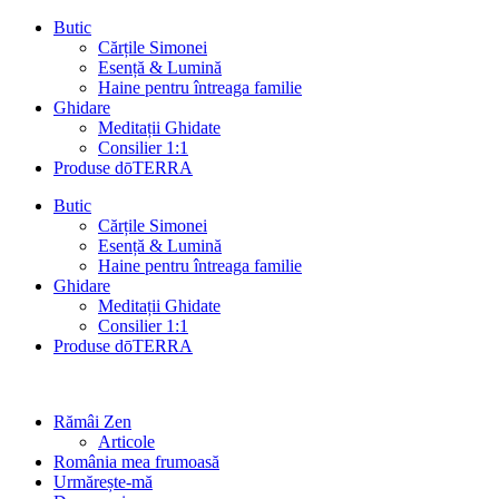
Butic
Cărțile Simonei
Esență & Lumină
Haine pentru întreaga familie
Ghidare
Meditații Ghidate
Consilier 1:1
Produse dōTERRA
Butic
Cărțile Simonei
Esență & Lumină
Haine pentru întreaga familie
Ghidare
Meditații Ghidate
Consilier 1:1
Produse dōTERRA
Rămâi Zen
Articole
România mea frumoasă
Urmărește-mă