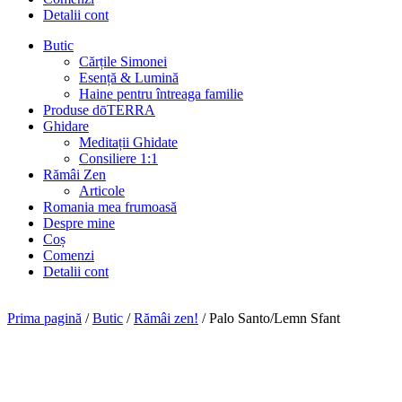
Detalii cont
Butic
Cărțile Simonei
Esență & Lumină
Haine pentru întreaga familie
Produse dōTERRA
Ghidare
Meditații Ghidate
Consiliere 1:1
Rămâi Zen
Articole
Romania mea frumoasă
Despre mine
Coș
Comenzi
Detalii cont
Prima pagină
/
Butic
/
Rămâi zen!
/ Palo Santo/Lemn Sfant