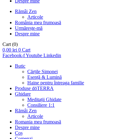
Despre mine
Rămâi Zen
Articole
România mea frumoasă
Urmărește-mă
Despre mine
Cart
(0)
0,00
lei
0
Cart
Facebook-f
Youtube
Linkedin
Butic
Cărțile Simonei
Esență & Lumină
Haine pentru întreaga familie
Produse dōTERRA
Ghidare
Meditații Ghidate
Consiliere 1:1
Rămâi Zen
Articole
Romania mea frumoasă
Despre mine
Coș
Comenzi