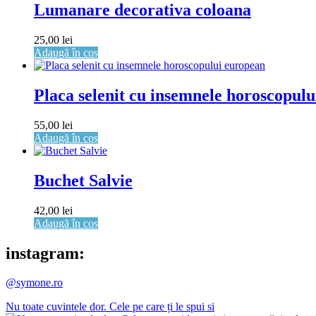
Lumanare decorativa coloana
25,00
lei
Adaugă în coș
Placa selenit cu insemnele horoscopul
55,00
lei
Adaugă în coș
Buchet Salvie
42,00
lei
Adaugă în coș
instagram:
@symone.ro
Nu toate cuvintele dor. Cele pe care ți le spui si