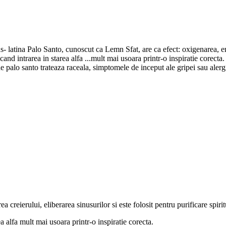
 latina Palo Santo, cunoscut ca Lemn Sfat, are ca efect: oxigenarea, ener
acand intrarea in starea alfa
...
mult mai usoara printr-o inspiratie corecta. 
palo santo trateaza raceala, simptomele de inceput ale gripei sau alergi
creierului, eliberarea sinusurilor si este folosit pentru purificare spirit
ea alfa mult mai usoara printr-o inspiratie corecta.