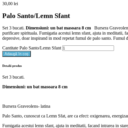
30,00
lei
Palo Santo/Lemn Sfant
Set 3 bucati.
Dimensiuni: un bat masoara 8 cm
Bursera Graveolens-
purificare spirituala. Fumigatia acestui lemn sfant, ajuta in meditatii, f
depresive, doar inspirand in mod repetat fumul de palo santo. Fumul de 
Cantitate Palo Santo/Lemn Sfant
Adaugă în coș
Detalii produs
Set 3 bucati.
Dimensiuni: un bat masoara 8 cm
Bursera Graveolens- latina
Palo Santo, cunoscut ca Lemn Sfat, are ca efect: oxigenarea, energizarea 
Fumigatia acestui lemn sfant, ajuta in meditatii, facand intrarea in star