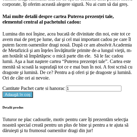
corporate, îți oferim această alegere sigură. Nu ai cum să dai greș.
Mai multe detalii despre cartea Puterea prezenței tale,
elementul central al pachetului cadou:
Lumina din noi înşine, acea bucată de divinitate din noi, este tot ce
avem mai de preţ pe lume, dar şi cel mai important cadou pe care îl
putem facem oamenilor dragi nouă. După ce am absolvit Academia
de Metafizică şi am înţeles învăţăturile primite de-a lungul vieţii, m-
am hotărât să împărtăşesc o mică parte din ele. Să le fac cadou
lumii. Aşa a luat naştere cartea “Puterea prezenţei tale”. Cartea este
menită să scoată la suprafaţă tot ce e mai bun în noi. A fost scrisă cu
dragoste şi lumină. De ce? Pentru a-ţi oferi şi ţie dragoste şi lumină.
Ori de câte ori ai nevoie.
Cantitate Pachet carte si hanorac
Adaugă în coș
Detalii produs
Tuturor ne plac cadourile, motiv pentru care îți prezentăm selecţia
noastră special creată pentru un plus de bine şi pentru a te ajuta să
dăruieşti şi tu frumosul oamenilor dragi din jur!