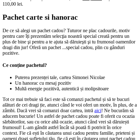
110,00 lei.
Pachet carte si hanorac
De ce să alegi un pachet cadou? Tuturor ne plac cadourile, motiv
pentru care îți prezentăm selecţia noastră special creată pentru un
plus de bine şi pentru a te ajuta să dăruieşti şi tu frumosul oamenilor
dragi din jur! Oferă un pachet
...
special cadou, plin cu gânduri
pozitive.
Ce conține pachetul?
Puterea prezenței tale, cartea Simonei Nicolae
Un hanorac cu mesaj pozitiv
Multă energie pozitivă, autentică și molipsitoare
Tot ce mai trebuie să faci este să comanzi pachetul și să te bucuri
alături de cei dragi ție, atunci când le voi oferi un motiv, în plus, de a
zâmbi. Dacă vrei să comanzi doar cartea, intră
aici
! Ne bucurăm să
aducem bucurie! Un astfel de pachet cadou poate fi oferit cu ocazia
sărbătorilor, sau cu orice altă ocazie, atunci când vrei să dăruiești
frumosul! L-am gândit astfel încât să poată fi potrivit în orice
context. Fie că ești în căutarea unui cadou pentru familie, prieteni și
oameni dragi sufletului tău, fie că ești în căutarea unui pachet cadou