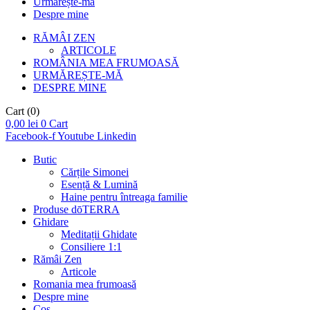
Urmărește-mă
Despre mine
RĂMÂI ZEN
ARTICOLE
ROMÂNIA MEA FRUMOASĂ
URMĂREȘTE-MĂ
DESPRE MINE
Cart
(0)
0,00
lei
0
Cart
Facebook-f
Youtube
Linkedin
Butic
Cărțile Simonei
Esență & Lumină
Haine pentru întreaga familie
Produse dōTERRA
Ghidare
Meditații Ghidate
Consiliere 1:1
Rămâi Zen
Articole
Romania mea frumoasă
Despre mine
Coș