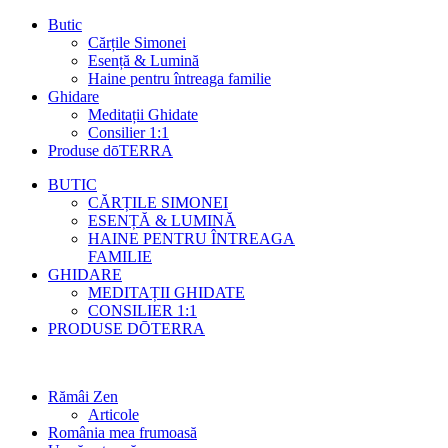
Butic
Cărțile Simonei
Esență & Lumină
Haine pentru întreaga familie
Ghidare
Meditații Ghidate
Consilier 1:1
Produse dōTERRA
BUTIC
CĂRȚILE SIMONEI
ESENȚĂ & LUMINĂ
HAINE PENTRU ÎNTREAGA
FAMILIE
GHIDARE
MEDITAȚII GHIDATE
CONSILIER 1:1
PRODUSE DŌTERRA
Rămâi Zen
Articole
România mea frumoasă