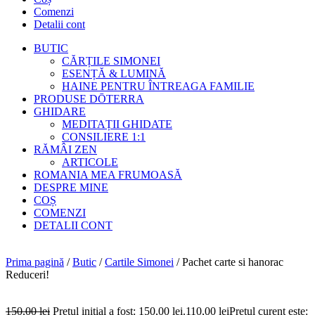
Comenzi
Detalii cont
BUTIC
CĂRȚILE SIMONEI
ESENȚĂ & LUMINĂ
HAINE PENTRU ÎNTREAGA FAMILIE
PRODUSE DŌTERRA
GHIDARE
MEDITAȚII GHIDATE
CONSILIERE 1:1
RĂMÂI ZEN
ARTICOLE
ROMANIA MEA FRUMOASĂ
DESPRE MINE
COȘ
COMENZI
DETALII CONT
Prima pagină
/
Butic
/
Cartile Simonei
/ Pachet carte si hanorac
Reduceri!
150,00
lei
Prețul inițial a fost: 150,00 lei.
110,00
lei
Prețul curent este: