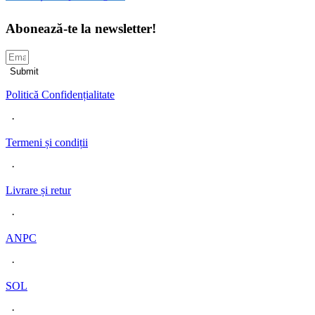
Abonează-te la newsletter!
Submit
Politică Confidențialitate
·
Termeni și condiț
ii
·
Livrare și retur
·
ANPC
·
SOL
·