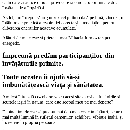
că fiecare zi aduce o nouă provocare și o nouă oportunitate de a
învăța și de a împărtăși.
Astfel, am început să organizez cel putin o dată pe lună, vinerea, o
întâlnire de practică a respirației corecte și a meditației, pentru
eliberarea energiilor negative acumulate.
Alături de mine este si prietena mea Mihaela Jurma- terapeut
energetic.
Împreună predăm participanților din
învățăturile primite.
Toate acestea îi ajută să-și
îmbunătățească viața și sănătatea.
Am fost întrebată ce-mi doresc cu acest site dar si cu intâlnirile si
scurtele ieșiri în natura, care este scopul meu pe mai departe?
Ei bine, imi doresc să predau mai departe aceste învățături, pentru
mai multă lumină în sufletul oamenilor, echilibru, vibrație înaltă și
încredere în propria persoană.