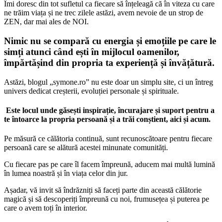
Îmi doresc din tot sufletul ca fiecare să înțeleagă că în viteza cu care
ne trăim viața și ne trec zilele astăzi, avem nevoie de un strop de
ZEN, dar mai ales de NOI.
Nimic nu se compară cu energia și emoțiile pe care le
simți atunci când ești în mijlocul oamenilor,
împărtășind din propria ta experiență și învățătură.
Astăzi, blogul „symone.ro” nu este doar un simplu site, ci un întreg
univers dedicat creșterii, evoluției personale și spirituale.
Este locul unde găsești inspirație, încurajare și suport pentru a
te întoarce la propria persoană și a trăi conștient, aici și acum.
Pe măsură ce călătoria continuă, sunt recunoscătoare pentru fiecare
persoană care se alătură acestei minunate comunități.
Cu fiecare pas pe care îl facem împreună, aducem mai multă lumină
în lumea noastră și în viața celor din jur.
Așadar, vă invit să îndrăzniți să faceți parte din această călătorie
magică și să descoperiți împreună cu noi, frumusețea și puterea pe
care o avem toți în interior.