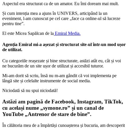
Aspectul era structurat ca de un amator. Eu îmi doream mai mult.
Și cum intenția mea a ajuns în UNIVERS, articipând la un
eveniment, l-am cunoscut pe cel care „face ca online-ul să lucreze
pentru tine”.
El este Micea Sapălcan de la
Emiral Media.
Agenția Emiral mi-a așezat și structurat site-ul într-un mod ușor
de utilizat.
Cu categoriile reașezate și bine structurate, astăzi atât eu, cât și voi
ne bucurăm de un site ușor de utilizat și accesibil tuturor.
Mi-am dorit să scriu, însă nu m-am gândit că voi implementa pe
lângă site și celelalte instrumente de social media.
Niciodată să nu spui niciodată!
Astăzi am pagină de Facebook, Instagram, TikTok,
cu același nume „symone.ro” și un canal de
YouTube „Antrenor de stare de bine”.
În călătoria mea de a împărtăși cunoașterea și bucuria, am descoperit