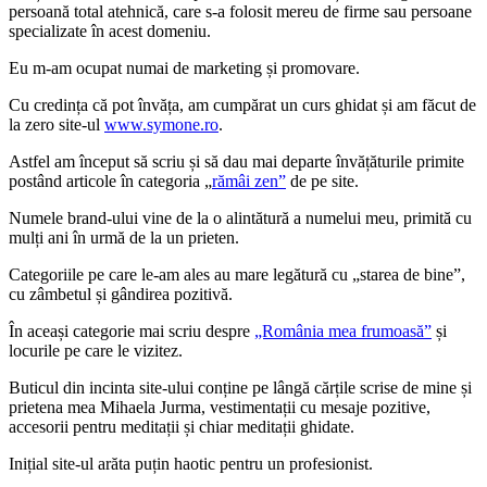
persoană total atehnică, care s-a folosit mereu de firme sau persoane
specializate în acest domeniu.
Eu m-am ocupat numai de marketing și promovare.
Cu credința că pot învăța, am cumpărat un curs ghidat și am făcut de
la zero site-ul
www.symone.ro
.
Astfel am început să scriu și să dau mai departe învățăturile primite
postând articole în categoria „
rămâi zen”
de pe site.
Numele brand-ului vine de la o alintătură a numelui meu, primită cu
mulți ani în urmă de la un prieten.
Categoriile pe care le-am ales au mare legătură cu „starea de bine”,
cu zâmbetul și gândirea pozitivă.
În aceași categorie mai scriu despre
„România mea frumoasă”
și
locurile pe care le vizitez.
Buticul din incinta site-ului conține pe lângă cărțile scrise de mine și
prietena mea Mihaela Jurma, vestimentații cu mesaje pozitive,
accesorii pentru meditații și chiar meditații ghidate.
Inițial site-ul arăta puțin haotic pentru un profesionist.