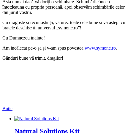
Asta numai dacă vă doriți o schimbare. Schimbările încep
întotdeauna cu propria persoană, apoi observăm schimbările celor
din jurul vostru.
Cu dragoste și recunoștință, vă urez toate cele bune și vă aștept cu
brațele deschise în universul „symone.ro”!
Cu Dumnezeu înainte!
Am încălecat pe-o șa și v-am spus povestea
www.symone.ro
.
Gânduri bune vă trimit, dragilor!
Butic
Natural Solutions Kit