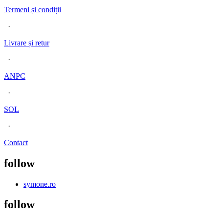
Termeni și condiț
ii
·
Livrare și retur
·
ANPC
·
SOL
·
Contact
follow
symone.ro
follow