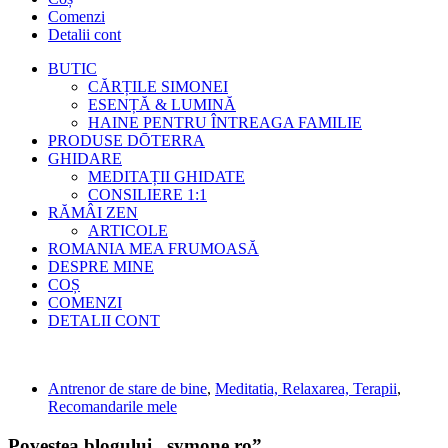
Comenzi
Detalii cont
BUTIC
CĂRȚILE SIMONEI
ESENȚĂ & LUMINĂ
HAINE PENTRU ÎNTREAGA FAMILIE
PRODUSE DŌTERRA
GHIDARE
MEDITAȚII GHIDATE
CONSILIERE 1:1
RĂMÂI ZEN
ARTICOLE
ROMANIA MEA FRUMOASĂ
DESPRE MINE
COȘ
COMENZI
DETALII CONT
Antrenor de stare de bine
,
Meditatia, Relaxarea, Terapii
,
Recomandarile mele
Povestea blogului „symone.ro”