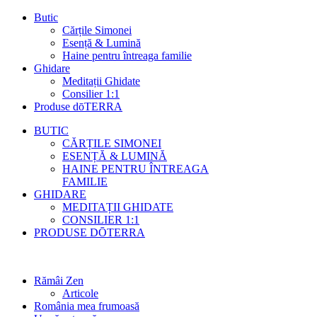
Butic
Cărțile Simonei
Esență & Lumină
Haine pentru întreaga familie
Ghidare
Meditații Ghidate
Consilier 1:1
Produse dōTERRA
BUTIC
CĂRȚILE SIMONEI
ESENȚĂ & LUMINĂ
HAINE PENTRU ÎNTREAGA
FAMILIE
GHIDARE
MEDITAȚII GHIDATE
CONSILIER 1:1
PRODUSE DŌTERRA
Rămâi Zen
Articole
România mea frumoasă