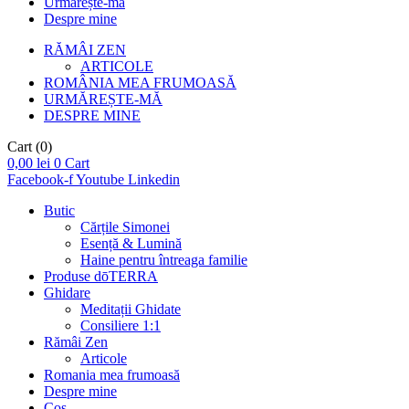
Urmărește-mă
Despre mine
RĂMÂI ZEN
ARTICOLE
ROMÂNIA MEA FRUMOASĂ
URMĂREȘTE-MĂ
DESPRE MINE
Cart
(0)
0,00
lei
0
Cart
Facebook-f
Youtube
Linkedin
Butic
Cărțile Simonei
Esență & Lumină
Haine pentru întreaga familie
Produse dōTERRA
Ghidare
Meditații Ghidate
Consiliere 1:1
Rămâi Zen
Articole
Romania mea frumoasă
Despre mine
Coș