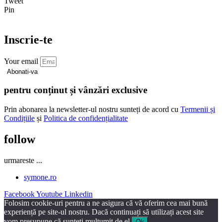
Tweet
Pin
Inscrie-te
Your email
Abonati-va
pentru conținut și vânzări exclusive
Prin abonarea la newsletter-ul nostru sunteți de acord cu
Termenii și
Condițiile
și
Politica de confidențialitate
follow
urmareste
...
symone.ro
Facebook
Youtube
Linkedin
Folosim cookie-uri pentru a ne asigura că vă oferim cea mai bună
experiență pe site-ul nostru. Dacă continuați să utilizați acest site
vom presupune că sunteți mulțumit de el.
Ok