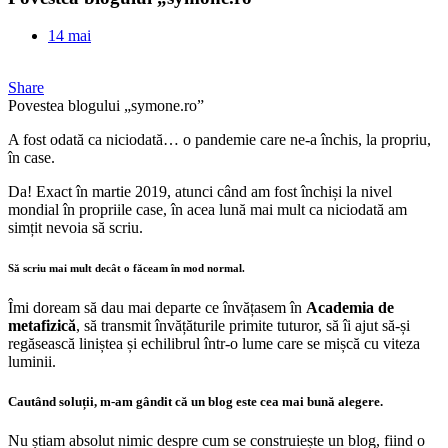
14 mai
Share
Povestea blogului „symone.ro”
A fost odată ca niciodată… o pandemie care ne-a închis, la propriu,
în case.
Da! Exact în martie 2019, atunci când am fost închiși la nivel
mondial în propriile case, în acea lună mai mult ca niciodată am
simțit nevoia să scriu.
Să scriu mai mult decât o făceam în mod normal.
Îmi doream să dau mai departe ce învățasem în
Academia de
metafizică
, să transmit învățăturile primite tuturor, să îi ajut să-și
regăsească liniștea și echilibrul într-o lume care se mișcă cu viteza
luminii.
Cautând soluții, m-am gândit că un blog este cea mai bună alegere.
Nu știam absolut nimic despre cum se construiește un blog, fiind o