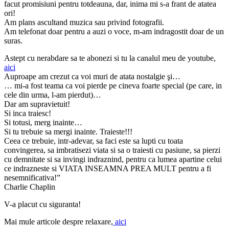
facut promisiuni pentru totdeauna, dar, inima mi s-a frant de atatea
ori!
Am plans ascultand muzica sau privind fotografii.
Am telefonat doar pentru a auzi o voce, m-am indragostit doar de un
suras.
Astept cu nerabdare sa te abonezi si tu la canalul meu de youtube,
aici
Auproape am crezut ca voi muri de atata nostalgie şi…
… mi-a fost teama ca voi pierde pe cineva foarte special (pe care, in
cele din urma, l-am pierdut)…
Dar am supravietuit!
Si inca traiesc!
Si totusi, merg inainte…
Si tu trebuie sa mergi inainte. Traieste!!!
Ceea ce trebuie, intr-adevar, sa faci este sa lupti cu toata
convingerea, sa imbratisezi viata si sa o traiesti cu pasiune, sa pierzi
cu demnitate si sa invingi indraznind, pentru ca lumea apartine celui
ce indrazneste si VIATA INSEAMNA PREA MULT pentru a fi
nesemnificativa!”
Charlie Chaplin
V-a placut cu siguranta!
Mai mule articole despre relaxare,
aici