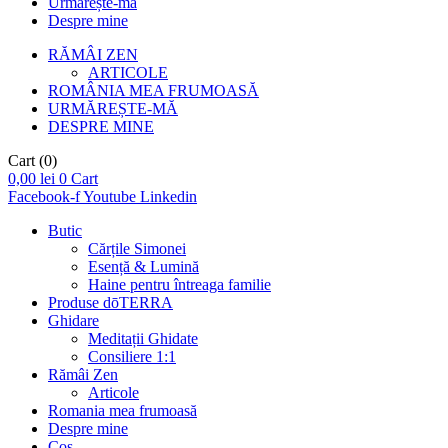
Urmărește-mă
Despre mine
RĂMÂI ZEN
ARTICOLE
ROMÂNIA MEA FRUMOASĂ
URMĂREȘTE-MĂ
DESPRE MINE
Cart
(0)
0,00
lei
0
Cart
Facebook-f
Youtube
Linkedin
Butic
Cărțile Simonei
Esență & Lumină
Haine pentru întreaga familie
Produse dōTERRA
Ghidare
Meditații Ghidate
Consiliere 1:1
Rămâi Zen
Articole
Romania mea frumoasă
Despre mine
Coș