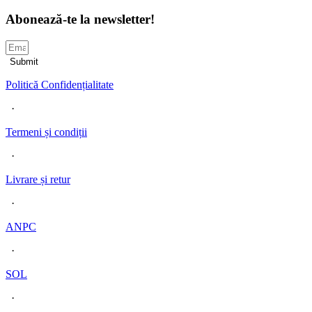
Abonează-te la newsletter!
Submit
Politică Confidențialitate
·
Termeni și condiț
ii
·
Livrare și retur
·
ANPC
·
SOL
·