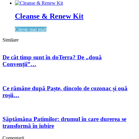
Cleanse & Renew Kit
Citește mai mult
Similare
De cât timp sunt în doTerra? De „două
Convenții”…
Ce rămâne după Paște, dincolo de cozonac și ouă
roșii…
Săptămâna Patimilor: drumul în care durerea se
transformă în iubire
Comentarii