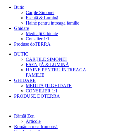
Butic
Cărțile Simonei
Esență & Lumină
Haine pentru întreaga familie
Ghidare
Meditații Ghidate
Consilier 1:1
Produse dōTERRA
BUTIC
CĂRȚILE SIMONEI
ESENȚĂ & LUMINĂ
HAINE PENTRU ÎNTREAGA
FAMILIE
GHIDARE
MEDITAȚII GHIDATE
CONSILIER 1:1
PRODUSE DŌTERRA
Rămâi Zen
Articole
România mea frumoasă