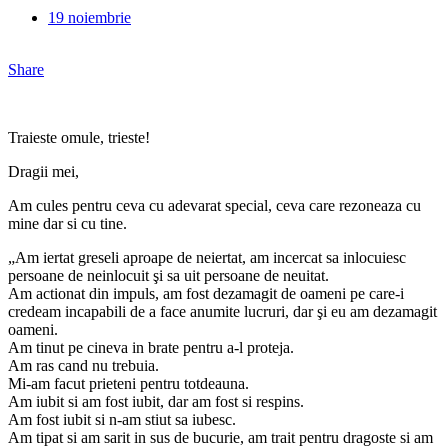
19 noiembrie
Share
Traieste omule, trieste!
Dragii mei,
Am cules pentru ceva cu adevarat special, ceva care rezoneaza cu
mine dar si cu tine.
„Am iertat greseli aproape de neiertat, am incercat sa inlocuiesc
persoane de neinlocuit şi sa uit persoane de neuitat.
Am actionat din impuls, am fost dezamagit de oameni pe care-i
credeam incapabili de a face anumite lucruri, dar şi eu am dezamagit
oameni.
Am tinut pe cineva in brate pentru a-l proteja.
Am ras cand nu trebuia.
Mi-am facut prieteni pentru totdeauna.
Am iubit si am fost iubit, dar am fost si respins.
Am fost iubit si n-am stiut sa iubesc.
Am tipat si am sarit in sus de bucurie, am trait pentru dragoste si am