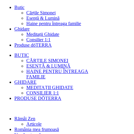
Butic
Cărțile Simonei
Esență & Lumină
Haine pentru întreaga familie
Ghidare
Meditații Ghidate
Consilier 1:1
Produse dōTERRA
BUTIC
CĂRȚILE SIMONEI
ESENȚĂ & LUMINĂ
HAINE PENTRU ÎNTREAGA
FAMILIE
GHIDARE
MEDITAȚII GHIDATE
CONSILIER 1:1
PRODUSE DŌTERRA
Rămâi Zen
Articole
România mea frumoasă