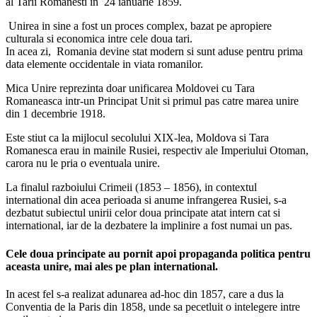
al Tarii Romanesti in 24 ianuarie 1859.
Unirea in sine a fost un proces complex, bazat pe apropiere
culturala si economica intre cele doua tari.
In acea zi, Romania devine stat modern si sunt aduse pentru prima
data elemente occidentale in viata romanilor.
Mica Unire reprezinta doar unificarea Moldovei cu Tara
Romaneasca intr-un Principat Unit si primul pas catre marea unire
din 1 decembrie 1918.
Este stiut ca la mijlocul secolului XIX-lea, Moldova si Tara
Romanesca erau in mainile Rusiei, respectiv ale Imperiului Otoman,
carora nu le pria o eventuala unire.
La finalul razboiului Crimeii (1853 – 1856), in contextul
international din acea perioada si anume infrangerea Rusiei, s-a
dezbatut subiectul unirii celor doua principate atat intern cat si
international, iar de la dezbatere la implinire a fost numai un pas.
Cele doua principate au pornit apoi propaganda politica pentru
aceasta unire, mai ales pe plan international.
In acest fel s-a realizat adunarea ad-hoc din 1857, care a dus la
Conventia de la Paris din 1858, unde sa pecetluit o intelegere intre