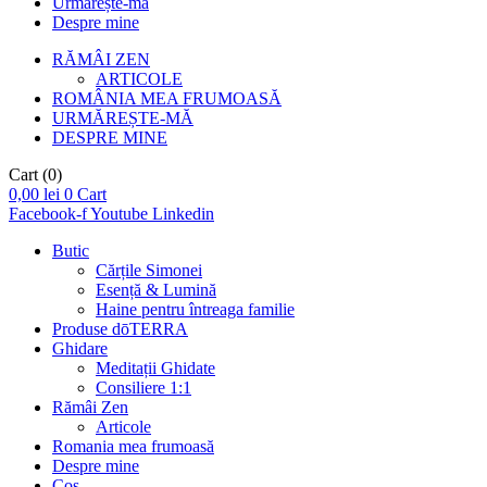
Urmărește-mă
Despre mine
RĂMÂI ZEN
ARTICOLE
ROMÂNIA MEA FRUMOASĂ
URMĂREȘTE-MĂ
DESPRE MINE
Cart
(0)
0,00
lei
0
Cart
Facebook-f
Youtube
Linkedin
Butic
Cărțile Simonei
Esență & Lumină
Haine pentru întreaga familie
Produse dōTERRA
Ghidare
Meditații Ghidate
Consiliere 1:1
Rămâi Zen
Articole
Romania mea frumoasă
Despre mine
Coș