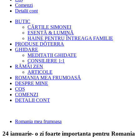
Comenzi
Detalii cont
BUTIC
CĂRȚILE SIMONEI
ESENȚĂ & LUMINĂ
HAINE PENTRU ÎNTREAGA FAMILIE
PRODUSE DŌTERRA
GHIDARE
MEDITAȚII GHIDATE
CONSILIERE 1:1
RĂMÂI ZEN
ARTICOLE
ROMANIA MEA FRUMOASĂ
DESPRE MINE
COȘ
COMENZI
DETALII CONT
Romania mea frumoasa
24 ianuarie- o zi foarte importanta pentru Romania