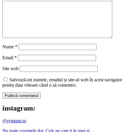
Nume
*
Email
*
Site web
Salvează-mi numele, emailul și site-ul web în acest navigator
pentru data viitoare când o să comentez.
instagram:
@symone.ro
Nu toate cuvintele dor. Cele pe care ți le spui si